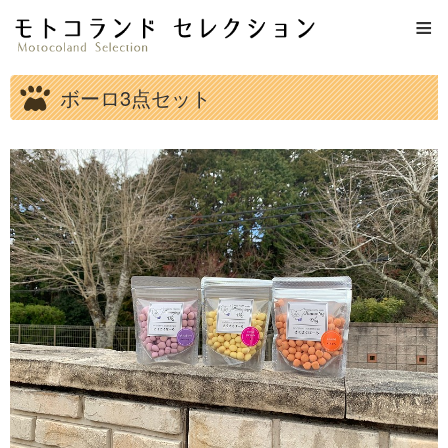
≡
ボーロ3点セット