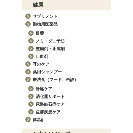
健康
サプリメント
動物用医薬品
目薬
ノミ・ダニ予防
整腸剤・止瀉剤
止血剤
耳のケア
薬用シャンプー
療法食（フード、缶詰）
肝臓ケア
消化器サポート
尿路結石症ケア
皮膚疾患ケア
体温計