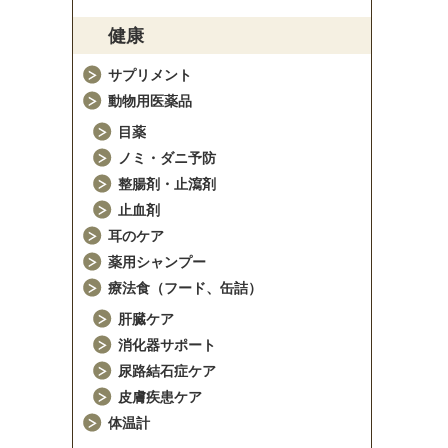
健康
サプリメント
動物用医薬品
目薬
ノミ・ダニ予防
整腸剤・止瀉剤
止血剤
耳のケア
薬用シャンプー
療法食（フード、缶詰）
肝臓ケア
消化器サポート
尿路結石症ケア
皮膚疾患ケア
体温計