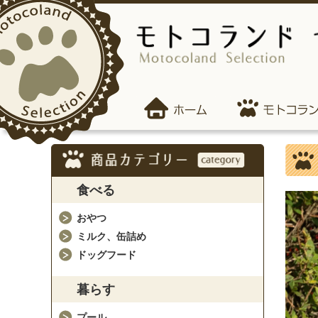
食べる
おやつ
ミルク、缶詰め
ドッグフード
暮らす
プール