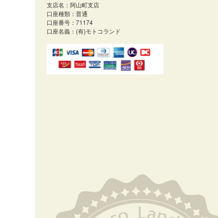
支店名：阿山町支店
口座種類：普通
口座番号：71174
口座名義：(有)モトコランド