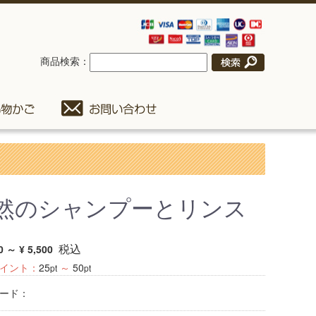
商品検索：
然のシャンプーとリンス
税込
0 ～ ¥ 5,500
イント：
25
～
50
pt
pt
ード：