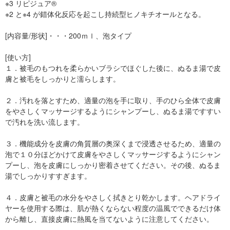
※3 リピジュア®
※2 と※4 が錯体化反応を起こし持続型ヒノキチオールとなる。
[内容量/形状]・・・200ｍｌ、泡タイプ
[使い方]
１．被毛のもつれを柔らかいブラシでほぐした後に、ぬるま湯で皮
膚と被毛をしっかりと濡らします。
２．汚れを落とすため、適量の泡を手に取り、手のひら全体で皮膚
をやさしくマッサージするようにシャンプーし、ぬるま湯ですすい
で汚れを洗い流します。
３．機能成分を皮膚の角質層の奥深くまで浸透させるため、適量の
泡で１０分ほどかけて皮膚をやさしくマッサージするようにシャン
プーし、泡を皮膚にしっかり密着させてください。その後、ぬるま
湯でしっかりすすぎます。
４．皮膚と被毛の水分をやさしく拭きとり乾かします。ヘアドライ
ヤーを使用する際は、肌が熱くならない程度の温風でできるだけ体
から離し、直接皮膚に熱風を当てないように注意してください。