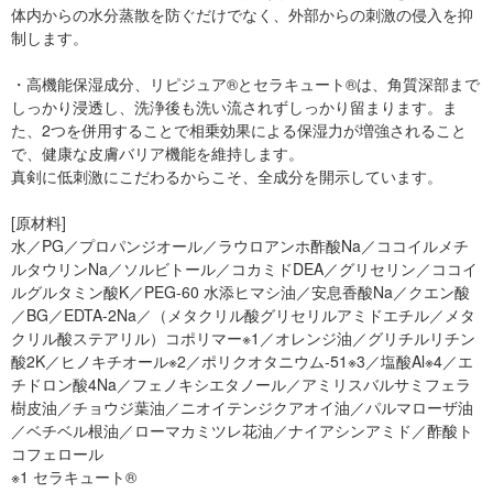
体内からの水分蒸散を防ぐだけでなく、外部からの刺激の侵入を抑
制します。
・高機能保湿成分、リピジュア®とセラキュート®は、角質深部まで
しっかり浸透し、洗浄後も洗い流されずしっかり留まります。ま
た、2つを併用することで相乗効果による保湿力が増強されること
で、健康な皮膚バリア機能を維持します。
真剣に低刺激にこだわるからこそ、全成分を開示しています。
[原材料]
水／PG／プロパンジオール／ラウロアンホ酢酸Na／ココイルメチ
ルタウリンNa／ソルビトール／コカミドDEA／グリセリン／ココイ
ルグルタミン酸K／PEG-60 水添ヒマシ油／安息香酸Na／クエン酸
／BG／EDTA-2Na／（メタクリル酸グリセリルアミドエチル／メタ
クリル酸ステアリル）コポリマー※1／オレンジ油／グリチルリチン
酸2K／ヒノキチオール※2／ポリクオタニウム-51※3／塩酸Al※4／エ
チドロン酸4Na／フェノキシエタノール／アミリスバルサミフェラ
樹皮油／チョウジ葉油／ニオイテンジクアオイ油／パルマローザ油
／ベチベル根油／ローマカミツレ花油／ナイアシンアミド／酢酸ト
コフェロール
※1 セラキュート®